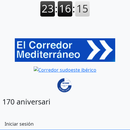
170 aniversari
Menú de cuenta de usuario
Iniciar sesión